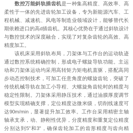
数控万能斜轨插齿机
是一种集高精度、高效率、高
柔性于一体的先进齿轮加工设备，专为新能源汽车、工
程机械、减速机、风电等制造业领域设计，能够替代长
期依赖进口的高d插齿机。其核心优势在于通过斜轨设计
与数控技术的深度融合，实现了对复杂齿轮的高效、高
精度加工。
该机床采用斜轨布局，刀架体与工作台的运动轨迹
通过数控系统精确控制，形成电子螺旋导轨功能。主运
动和刀架体运动均采用高转矩力矩电机直驱，搭配高同
步动态控制技术，可加工任意角度的螺旋齿轮，突破了
传统机械导轨在加工小导程、大螺旋角齿轮时的精度与
稳定性限制。刀架体采用静压技术，通过油膜厚度调节
模型实现精确支撑，定位精度达微米级，切削线速度可
达90m/min，显著提升加工效率。工作台采用精密主轴
轴承支承，动、静刚性优异，分度精度和重复定位精度
分别达到5"和3"，确保齿轮加工的齿形精度与齿向精