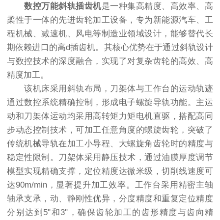
数控万能斜轨插齿机
是一种集高精度、高效率、高
柔性于一体的先进齿轮加工设备，专为新能源汽车、工
程机械、减速机、风电等制造业领域设计，能够替代长
期依赖进口的高d插齿机。其核心优势在于通过斜轨设计
与数控技术的深度融合，实现了对复杂齿轮的高效、高
精度加工。
该机床采用斜轨布局，刀架体与工作台的运动轨迹
通过数控系统精确控制，形成电子螺旋导轨功能。主运
动和刀架体运动均采用高转矩力矩电机直驱，搭配高同
步动态控制技术，可加工任意角度的螺旋齿轮，突破了
传统机械导轨在加工小导程、大螺旋角齿轮时的精度与
稳定性限制。刀架体采用静压技术，通过油膜厚度调节
模型实现精确支撑，定位精度达微米级，切削线速度可
达90m/min，显著提升加工效率。工作台采用精密主轴
轴承支承，动、静刚性优异，分度精度和重复定位精度
分别达到5"和3"，确保齿轮加工的齿形精度与齿向精