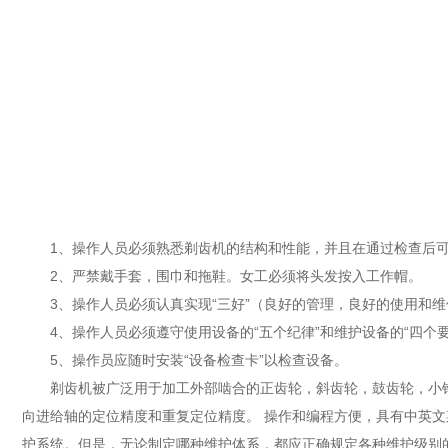
1、操作人员必须熟悉剃齿机的结构和性能，并且在通过检查后可
2、严禁戴手套，围巾和拖鞋。女工必须将头发按入工作帽。
3、操作人员必须认真实现“三好”（良好的管理，良好的使用和维
4、操作人员必须遵守使用设备的“五个纪律”和维护设备的“四个要
5、操作员应随时安装“设备检查卡”以检查设备。
剃齿机被广泛用于加工外部啮合的正齿轮，斜齿轮，鼓齿轮，小锥齿
向进给轴的定位精度和重复定位精度。 操作和编程方便，具有中英
护系统。但是，无论制定哪种维护体系，都应正确规定各种维护级别