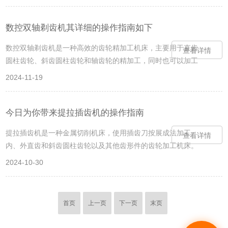
工，具有粗-精剃齿、径向进给量预选、光整、微量回程、工作
台定点停位等功能。这种机床自动化程度高，适合于成批大量
生产的汽车、摩托车、拖拉机及一般机械行业的大批量生产。
数控双轴剃齿机其详细的操作指南如下
数控双轴剃齿机的常见问题及解决方法：1、加工精度不达标
数控双轴剃齿机是一种高效的齿轮精加工机床，主要用于直齿
查看详情
原因：机床本身的精度不高、刀具磨损、工件夹持不稳等都可
圆柱齿轮、斜齿圆柱齿轮和轴齿轮的精加工，同时也可以加工
能导致加工精度不达标。解决方法：定期对机床进行维...
鼓形齿和小锥度齿。它采用径向剃齿或普通剃齿工艺进行加
2024-11-19
工，具有粗-精剃齿、径向进给量预选、光整、微量回程、工作
台定点停位等功能。这种机床自动化程度高，适合于成批大量
生产的汽车、摩托车、拖拉机及一般机械行业的大批量生产。
今日为你带来提拉插齿机的操作指南
数控双轴剃齿机的操作指南：1、准备工作：穿戴适当的工作
提拉插齿机是一种金属切削机床，使用插齿刀按展成法加工
查看详情
服和防护装备，如安全帽、护目镜和手套等，确保操作环境安
内、外直齿和斜齿圆柱齿轮以及其他齿形件的齿轮加工机床。
全。准备好待加工的工件和适合的刀具，工件的尺寸、...
其工作原理基于插齿法，即使用插齿刀作为刀具来加工齿轮、
2024-10-30
齿条等的齿形。插齿时，插齿刀作上下往复的切削运动，同时
与工件作相对的滚动。刀具回程时，刀架或工作台稍作摆动以
实现让刀运动，从而减少冲击和磨损。广泛应用于机械、汽
首页
上一页
下一页
末页
车、航空航天、船舶、冶金等领域，用于加工各种齿轮、齿条
等传动部件。其高精度、高效率的加工能力为这些领域的发展