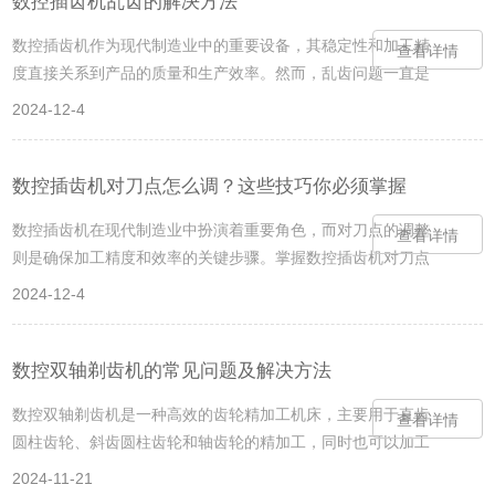
数控插齿机乱齿的解决方法
动设备：确保插齿机通电正常，工作环境良好，无杂物干扰。
数控插齿机作为现代制造业中的重要设备，其稳定性和加工精
查看详情
清洁工作区域，确保插齿机周围无杂物。检查齿轮、刀具等配
度直接关系到产品的质量和生产效率。然而，乱齿问题一直是
件是否完好，如有损坏应及时更换。穿戴个人防护装备，...
数控插齿机使用中常见的故障之一。本文将探讨数控插齿机乱
2024-12-4
齿的解决方法，帮助操作者更好地应对这一问题。了解乱齿的
原因至关重要。数控插齿机乱齿的原因可能包括切削刀具磨
损、工作台损坏、刀具松动等。切削刀具在使用过程中，由于
数控插齿机对刀点怎么调？这些技巧你必须掌握
长期的磨损，切削刃的角度会发生变化，导致乱齿现象。工作
数控插齿机在现代制造业中扮演着重要角色，而对刀点的调整
查看详情
台承载着切削刀具和被加工物的重量，表面磨损或变形也会导
则是确保加工精度和效率的关键步骤。掌握数控插齿机对刀点
致乱齿。此外，刀具松动也是乱齿的常见原因。针对这些...
的调整技巧，对于每一位操作者来说都至关重要。调整对刀点
2024-12-4
前，首先要做好机床的准备工作。清洁机床表面，确保无杂
物，并检查各部件是否完好，特别是刀具夹紧力是否合适。接
着，确认机床电源正常，并启动各个系统进行检测。刀具的正
数控双轴剃齿机的常见问题及解决方法
确设置是调整对刀点的基础。选用合适的刀具后，将其插入刀
数控双轴剃齿机是一种高效的齿轮精加工机床，主要用于直齿
查看详情
杆中并夹紧。然后，根据实际的刀具宽度进行设定，并确保刀
圆柱齿轮、斜齿圆柱齿轮和轴齿轮的精加工，同时也可以加工
具的中心与机床坐标轴平行。同时，调整冷却系统以适应...
鼓形齿和小锥度齿。它采用径向剃齿或普通剃齿工艺进行加
2024-11-21