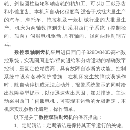
轮、斜齿圆柱齿轮和轴齿轮的精加工。可以加工鼓形齿
和小锥度齿。本机床自动化程度高,适合于成批大量生产
的汽车、摩托车、拖拉机及一般机械行业的大批量生
产。机床为两轴数控剃齿机采用西门子系统（控制径
向、轴向）伺服电机驱动.具有轴向、径向两种剃削方
式。
数控双轴剃齿机
采用进口西门子828D/840D高档数
控系统，实现圆周进给/径向进给和分齿运动的精确数字
控制，重复定位精度高，具有故障自诊断的功能。控制
系统中设有各种保护措施，在机床发生故障或误操作
时，除自动停机或无法启动外，报警系统警示的同时给
出故障类型提示，以便迅速查出原因，加以排除。主运
动采用西门子伺服电机，可实现主运动的无极调速，本
机床实现参数化编程，操作简单。
以下是关于
数控双轴剃齿机
的保养措施：
1、定期清洁：定期清洁是保持其正常运行的关键。