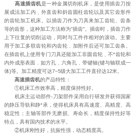
高速插齿机
是一种金属切削机床，是使用插齿刀按
展成法加工内﹑外直齿和斜齿圆柱齿轮以及其它齿形件
的齿轮加工机床。以插齿刀作为刀具来加工齿轮、齿条
等的齿形，这种加工方法称为"插齿"。插齿时，插齿刀作
上下往复的切削运动，同时与工件作相对的滚动。主要
用于加工多联齿轮和内齿轮﹐加附件后还可加工齿条。
在插齿机上使用专门刀具还能加工非圆齿轮﹑不*齿轮和
内外成形表面﹐如方孔﹑六角孔﹑带键轴(键与轴联成一
体)等。加工精度可达7~5级大加工工件直径达12米。
高速插齿机
的产品特性：
①机床工作效率高，精度保持性好。
机床主运动部件-刀架部件采用自行研发并获得国家
的静压导轨和静*承，使得机床具有高速度、高精度、高
稳定性；主轴等部件无磨损、寿命长，精度保持性好等
特点，具有国内技术的水平。
②机床刚性好，抗振性强，动态精度高。